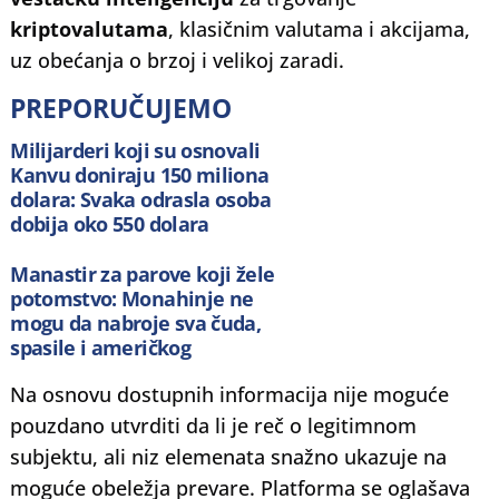
kriptovalutama
, klasičnim valutama i akcijama,
uz obećanja o brzoj i velikoj zaradi.
PREPORUČUJEMO
Milijarderi koji su osnovali
Kanvu doniraju 150 miliona
dolara: Svaka odrasla osoba
dobija oko 550 dolara
Manastir za parove koji žele
potomstvo: Monahinje ne
mogu da nabroje sva čuda,
spasile i američkog
ambasadora
Na osnovu dostupnih informacija nije moguće
pouzdano utvrditi da li je reč o legitimnom
subjektu, ali niz elemenata snažno ukazuje na
moguće obeležja prevare. Platforma se oglašava