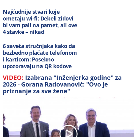
Najčudnije stvari koje
ometaju wi-fi: Debeli zidovi
bi vam pali na pamet, ali ove
4 stavke – nikad
6 saveta stručnjaka kako da
bezbedno plaćate telefonom
i karticom: Posebno
upozoravaju na QR kodove
VIDEO:
Izabrana "Inženjerka godine" za
2026 - Gorana Radovanović: "Ovo je
priznanje za sve žene"