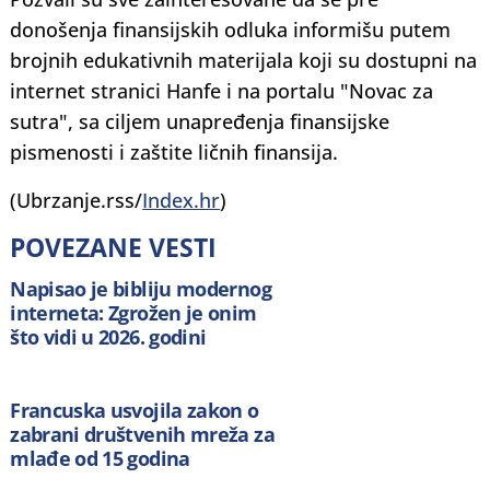
donošenja finansijskih odluka informišu putem
brojnih edukativnih materijala koji su dostupni na
internet stranici Hanfe i na portalu "Novac za
sutra", sa ciljem unapređenja finansijske
pismenosti i zaštite ličnih finansija.
(Ubrzanje.rss/
Index.hr
)
POVEZANE VESTI
Napisao je bibliju modernog
interneta: Zgrožen je onim
što vidi u 2026. godini
Francuska usvojila zakon o
zabrani društvenih mreža za
mlađe od 15 godina