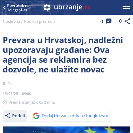
Povratak na
Telegraf.rs
0
0
Naslovna
/
Nauka i privreda
Prevara u Hrvatskoj, nadležni
upozoravaju građane: Ova
agencija se reklamira bez
dozvole, ne ulažite novac
B. P.
15/05/25 | 09:00
Vreme čitanja: oko 2 min.
Podeli