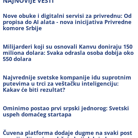
NAJNOVIJE VESTI
Nove obuke i digitalni servisi za privrednu: Od
propisa do AI alata - nova inicijativa Privredne
komore Srbije
Milijarderi koji su osnovali Kanvu doniraju 150
miliona dolara: Svaka odrasla osoba dobija oko
550 dolara
Najvrednije svetske kompanije idu suprotnim
putevima u trci za veštačku inteligenciju:
Kakav će biti rezultat?
Ominimo postao prvi srpski jednorog: Svetski
uspeh domaćeg startapa
Čuvena platforma dodaje dugme na svaki post