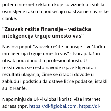
putem internet reklama koje su vizuelno i stilski
osmišljene tako da podsećaju na stvarne novinske
članke.
"Zauvek rešite finansije – veštačka
inteligencija trguje umesto vas"
Naslovi poput "zauvek rešite finansije – veštačka
inteligencija trguje umesto vas" stvaraju lažan
utisak pouzdanosti i profesionalnosti. U
tekstovima se često navode izjave klijenata i
rezultati ulaganja, čime se čitaoci dovode u
zabludu i podstiču da ostave lične podatke, istakli
su iz Hanfe.
Napominju da Di-Fi Global koristi više internet
adresa (npr.
https://di-figlobal.com
,
https://di-