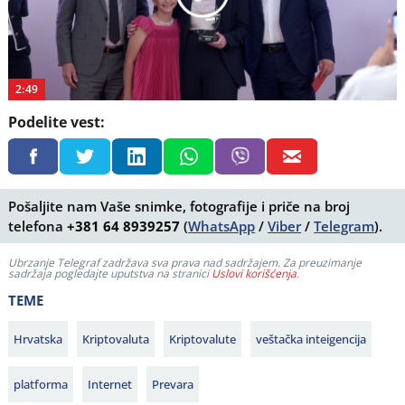
Play
Video
2:49
Podelite vest:
Pošaljite nam Vaše snimke, fotografije i priče na broj
telefona
+381 64 8939257
(
WhatsApp
/
Viber
/
Telegram
).
Ubrzanje Telegraf zadržava sva prava nad sadržajem. Za preuzimanje
sadržaja pogledajte uputstva na stranici
Uslovi korišćenja
.
TEME
Hrvatska
Kriptovaluta
Kriptovalute
veštačka inteigencija
platforma
Internet
Prevara