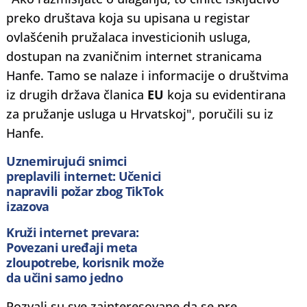
preko društava koja su upisana u registar
ovlašćenih pružalaca investicionih usluga,
dostupan na zvaničnim internet stranicama
Hanfe. Tamo se nalaze i informacije o društvima
iz drugih država članica
EU
koja su evidentirana
za pružanje usluga u Hrvatskoj", poručili su iz
Hanfe.
Uznemirujući snimci
preplavili internet: Učenici
napravili požar zbog TikTok
izazova
Kruži internet prevara:
Povezani uređaji meta
zloupotrebe, korisnik može
da učini samo jedno
Pozvali su sve zainteresovane da se pre