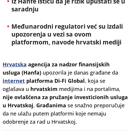
Iz Hanfe ističu da je rizik upuštati se u
saradnju
Međunarodni
regulatori
već su izdali
upozorenja u vezi sa ovom
platformom, navode hrvatski mediji
Hrvatska
agencija za nadzor finansijskih
usluga (Hanfa)
upozorila je danas građane da
internet
platforma
Di-Fi Global
, koja se
oglašava u
hrvatskim
medijima i na portalima,
nije ovlašćena za pružanje investicionih usluga
u Hrvatskoj
.
Građanima
se snažno preporučuje
da ne ulažu putem platformi koje nemaju
odobrenje za rad u Hrvatskoj.