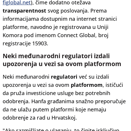
figlobal.net
), čime dodatno otežava
transparentnost
svog poslovanja. Prema
informacijama dostupnim na internet stranici
platforme, navodno je registrovana u Uniji
Komora pod imenom Connect Global, broj
registracije 15903.
Neki međunarodni regulatori izdali
upozorenja u vezi sa ovom platformom
Neki međunarodni
regulatori
već su izdali
upozorenja u vezi sa ovom
platformom
, ističući
da pruža investicione usluge bez potrebnih
odobrenja. Hanfa građanima snažno preporučuje
da ne ulažu putem platformi koje nemaju
odobrenje za rad u Hrvatskoj.
"Ako razmišljate o ulaganju, to činite isključivo