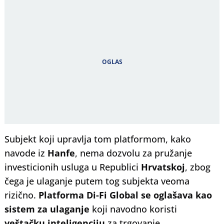
Subjekt koji upravlja tom platformom, kako
navode iz
Hanfe
, nema dozvolu za pružanje
investicionih usluga u Republici
Hrvatskoj
, zbog
čega je ulaganje putem tog subjekta veoma
rizično.
Platforma Di-Fi Global se oglašava kao
sistem za ulaganje
koji navodno koristi
veštačku inteligenciju
za trgovanje