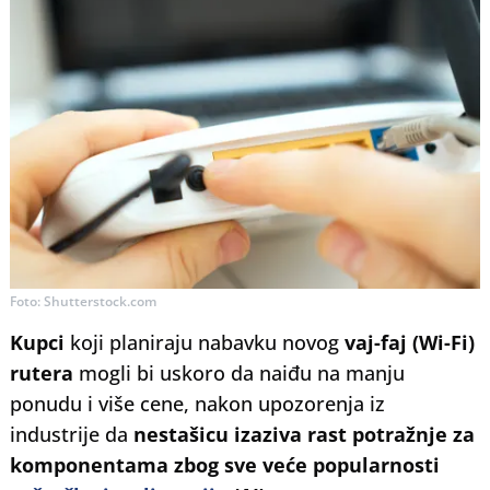
Foto: Shutterstock.com
Kupci
koji planiraju nabavku novog
vaj-faj (Wi-Fi)
rutera
mogli bi uskoro da naiđu na manju
ponudu i više cene, nakon upozorenja iz
industrije da
nestašicu izaziva rast potražnje za
komponentama zbog sve veće popularnosti