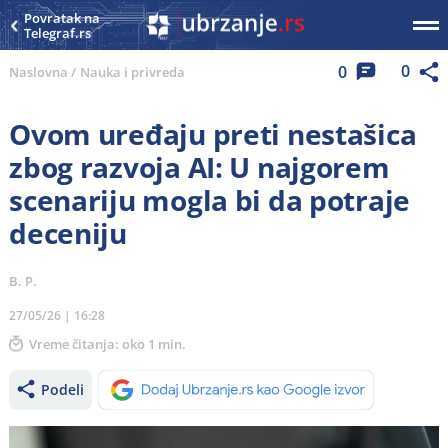
Povratak na
Telegraf.rs
0
0
Naslovna
/
Nauka i privreda
Ovom uređaju preti nestašica
zbog razvoja AI: U najgorem
scenariju mogla bi da potraje
deceniju
B. P.
27/05/26 | 16:28
Vreme čitanja: oko 1 min.
Podeli