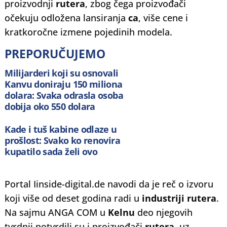
proizvodnji
rutera
, zbog čega proizvođači
očekuju odložena lansiranja
ca
, više cene i
kratkoročne izmene pojedinih modela.
PREPORUČUJEMO
Milijarderi koji su osnovali
Kanvu doniraju 150 miliona
dolara: Svaka odrasla osoba
dobija oko 550 dolara
Kade i tuš kabine odlaze u
prošlost: Svako ko renovira
kupatilo sada želi ovo
Portal Iinside-digital.de navodi da je reč o izvoru
koji više od deset godina radi u
industriji rutera
.
Na sajmu ANGA COM u
Kelnu
deo njegovih
tvrdnji potvrdili su i proizvođači
rutera
, uz