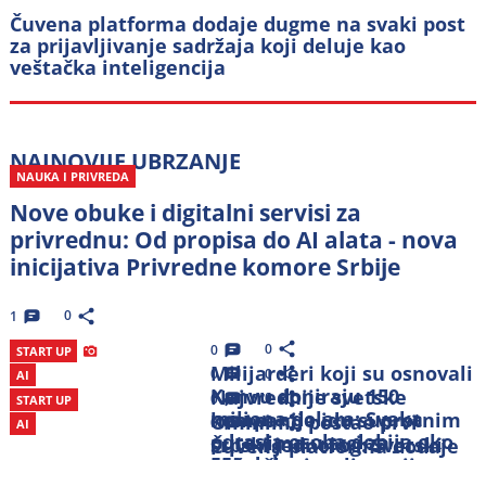
Čuvena platforma dodaje dugme na svaki post
za prijavljivanje sadržaja koji deluje kao
veštačka inteligencija
NAJNOVIJE
UBRZANJE
NAUKA I PRIVREDA
Nove obuke i digitalni servisi za
privrednu: Od propisa do AI alata - nova
inicijativa Privredne komore Srbije
0
1
0
0
START UP
Milijarderi koji su osnovali
0
0
AI
Kanvu doniraju 150
Najvrednije svetske
0
0
START UP
miliona dolara: Svaka
kompanije idu suprotnim
Ominimo postao prvi
0
0
AI
odrasla osoba dobija oko
putevima u trci za
srpski jednorog: Svetski
Čuvena platforma dodaje
550 dolara
veštačku inteligenciju:
uspeh domaćeg startapa
dugme na svaki post za