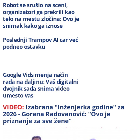
Robot se srušio na sceni,
organizatori ga prekrili kao
telo na mestu zločina: Ovo je
snimak kako ga iznose
Poslednji Trampov AI car već
podneo ostavku
Google Vids menja način
rada na daljinu: Vaš digitalni
dvojnik sada snima video
umesto vas
VIDEO:
Izabrana "Inženjerka godine" za
2026 - Gorana Radovanović: "Ovo je
priznanje za sve žene"