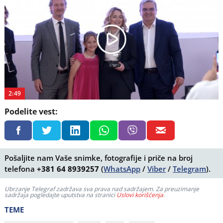
Play
Video
2:49
Podelite vest:
Pošaljite nam Vaše snimke, fotografije i priče na broj
telefona
+381 64 8939257
(
WhatsApp
/
Viber
/
Telegram
).
Ubrzanje Telegraf zadržava sva prava nad sadržajem. Za preuzimanje
sadržaja pogledajte uputstva na stranici
Uslovi korišćenja
.
TEME