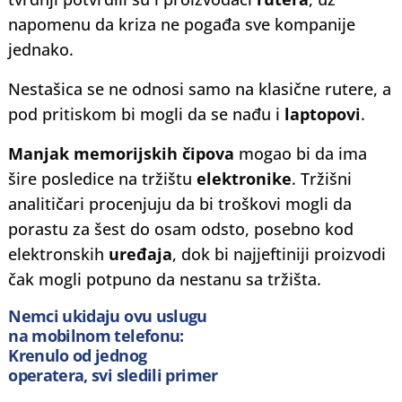
napomenu da kriza ne pogađa sve kompanije
jednako.
Nestašica se ne odnosi samo na klasične rutere, a
pod pritiskom bi mogli da se nađu i
laptopovi
.
Manjak memorijskih čipova
mogao bi da ima
šire posledice na tržištu
elektronike
. Tržišni
analitičari procenjuju da bi troškovi mogli da
porastu za šest do osam odsto, posebno kod
elektronskih
uređaja
, dok bi najjeftiniji proizvodi
čak mogli potpuno da nestanu sa tržišta.
Nemci ukidaju ovu uslugu
na mobilnom telefonu:
Krenulo od jednog
operatera, svi sledili primer