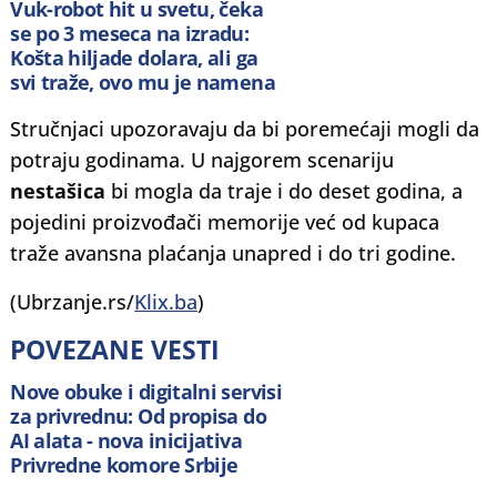
Vuk-robot hit u svetu, čeka
se po 3 meseca na izradu:
Košta hiljade dolara, ali ga
svi traže, ovo mu je namena
Stručnjaci upozoravaju da bi poremećaji mogli da
potraju godinama. U najgorem scenariju
nestašica
bi mogla da traje i do deset godina, a
pojedini proizvođači memorije već od kupaca
traže avansna plaćanja unapred i do tri godine.
(Ubrzanje.rs/
Klix.ba
)
POVEZANE VESTI
Nove obuke i digitalni servisi
za privrednu: Od propisa do
AI alata - nova inicijativa
Privredne komore Srbije