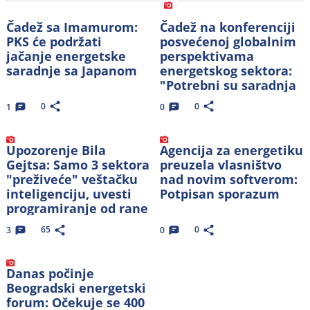
Čadež sa Imamurom:
Čadež na konferenciji
PKS će podržati
posvećenoj globalnim
jačanje energetske
perspektivama
saradnje sa Japanom
energetskog sektora:
"Potrebni su saradnja
i znanje"
0
0
1
0
Upozorenje Bila
Agencija za energetiku
Gejtsa: Samo 3 sektora
preuzela vlasništvo
"preživeće" veštačku
nad novim softverom:
inteligenciju, uvesti
Potpisan sporazum
programiranje od rane
dobi
65
0
3
0
Danas počinje
Beogradski energetski
forum: Očekuje se 400