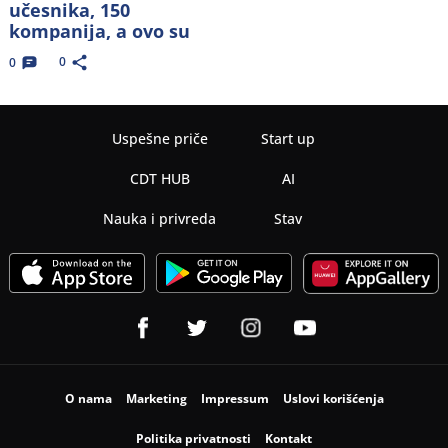
učesnika, 150
kompanija, a ovo su
teme
0
0
Uspešne priče
Start up
CDT HUB
AI
Nauka i privreda
Stav
O nama
Marketing
Impressum
Uslovi korišćenja
Politika privatnosti
Kontakt