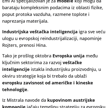
Emi AI specijalizovan je za
modele
koji mogu da
barataju kompleksnim podacima iz oblasti fizike,
poput protoka vazduha, razmene toplote i
naprezanja materijala.
Industrijska veštačka inteligencija
igra sve veću
ulogu u evropskoj reindustrijalizaciji, napominje
Rojters, prenosi Hina.
Tako je prošlog oktobra
Evropska unija
među
ključnim sektorima za razvoj
veštačke
inteligencije
istakla industrijsku proizvodnju, u
okviru strategije koja bi trebalo da ublaži
evropsku zavisnost od američke i kineske
tehnologije
.
Iz Mistrala navode da
kupovinom austrijske
kompanije
jačaju temeljnu strategiju za evropsku