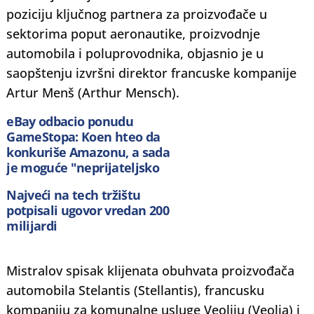
poziciju ključnog partnera za proizvođače u
sektorima poput aeronautike, proizvodnje
automobila i poluprovodnika, objasnio je u
saopštenju izvršni direktor francuske kompanije
Artur Menš (Arthur Mensch).
eBay odbacio ponudu
GameStopa: Koen hteo da
konkuriše Amazonu, a sada
je moguće "neprijateljsko
preuzimanje"
Najveći na tech tržištu
potpisali ugovor vredan 200
milijardi
Mistralov spisak klijenata obuhvata proizvođača
automobila Stelantis (Stellantis), francusku
kompaniju za komunalne usluge Veoliju (Veolia) i