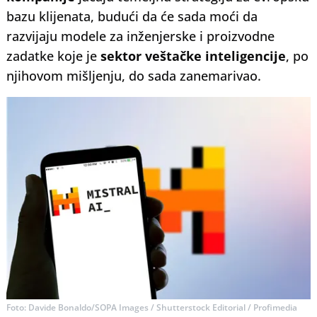
bazu klijenata, budući da će sada moći da
razvijaju modele za inženjerske i proizvodne
zadatke koje je
sektor veštačke inteligencije
, po
njihovom mišljenju, do sada zanemarivao.
Foto: Davide Bonaldo/SOPA Images / Shutterstock Editorial / Profimedia