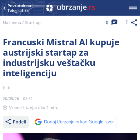
Povratak na
Telegraf.rs
1
0
Naslovna
/
Start up
Francuski Mistral AI kupuje
austrijski startap za
industrijsku veštačku
inteligenciju
B. P.
20/05/26 | 08:51
Vreme čitanja: oko 2 min.
Podeli