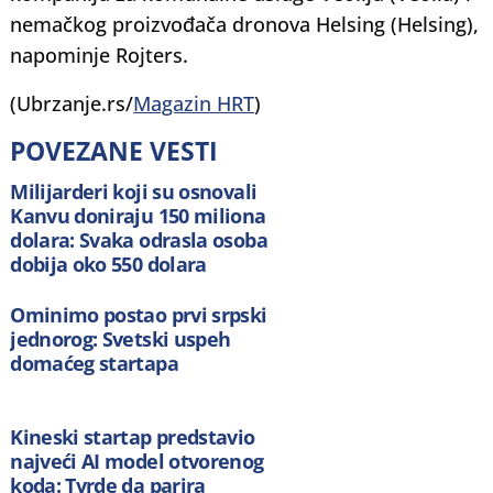
nemačkog proizvođača dronova Helsing (Helsing),
napominje Rojters.
(Ubrzanje.rs/
Magazin HRT
)
POVEZANE VESTI
Milijarderi koji su osnovali
Kanvu doniraju 150 miliona
dolara: Svaka odrasla osoba
dobija oko 550 dolara
Ominimo postao prvi srpski
jednorog: Svetski uspeh
domaćeg startapa
Kineski startap predstavio
najveći AI model otvorenog
koda: Tvrde da parira