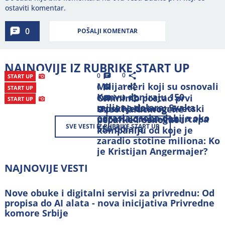
ostaviti komentar.
0
POŠALJI KOMENTAR
NAJNOVIJE IZ RUBRIKE START UP
0
0
START UP
Milijarderi koji su osnovali
1
0
START UP
Kanvu doniraju 150
Ominimo postao prvi
0
0
START UP
miliona dolara: Svaka
srpski jednorog: Svetski
Uzeo halucinogene
odrasla osoba dobija oko
uspeh domaćeg startapa
pečurke i osnovao
SVE VESTI IZ RUBRIKE
START UP
550 dolara
kompaniju od koje je
zaradio stotine miliona: Ko
je Kristijan Angermajer?
NAJNOVIJE VESTI
Nove obuke i digitalni servisi za privrednu: Od
propisa do AI alata - nova inicijativa Privredne
komore Srbije