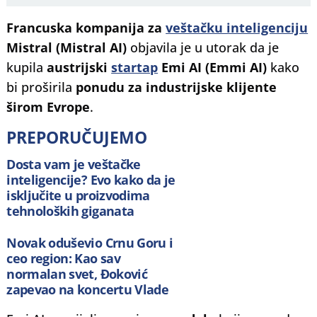
Francuska kompanija za
veštačku inteligenciju
Mistral (Mistral AI)
objavila je u utorak da je
kupila
austrijski
startap
Emi AI (Emmi AI)
kako
bi proširila
ponudu za industrijske klijente
širom Evrope
.
PREPORUČUJEMO
Dosta vam je veštačke
inteligencije? Evo kako da je
isključite u proizvodima
tehnoloških giganata
Novak oduševio Crnu Goru i
ceo region: Kao sav
normalan svet, Đoković
zapevao na koncertu Vlade
Georgijeva