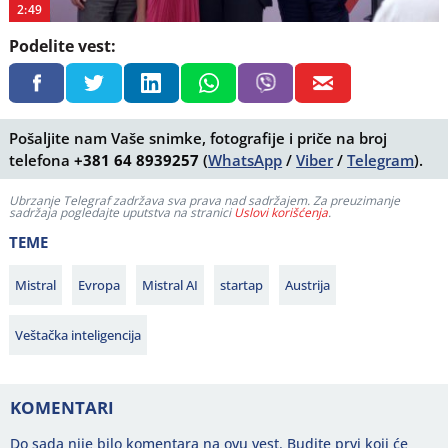
2:49
Podelite vest:
Pošaljite nam Vaše snimke, fotografije i priče na broj
telefona
+381 64 8939257
(
WhatsApp
/
Viber
/
Telegram
).
Ubrzanje Telegraf zadržava sva prava nad sadržajem. Za preuzimanje
sadržaja pogledajte uputstva na stranici
Uslovi korišćenja
.
TEME
Mistral
Evropa
Mistral AI
startap
Austrija
Veštačka inteligencija
KOMENTARI
Do sada nije bilo komentara na ovu vest.
Budite prvi koji će