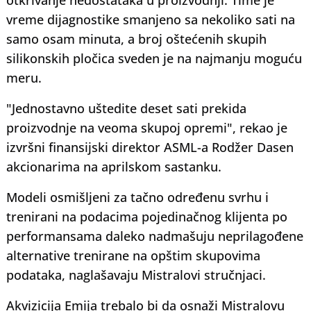
otkrivanje nedostataka u proizvodnji. Time je
vreme dijagnostike smanjeno sa nekoliko sati na
samo osam minuta, a broj oštećenih skupih
silikonskih pločica sveden je na najmanju moguću
meru.
"Jednostavno uštedite deset sati prekida
proizvodnje na veoma skupoj opremi", rekao je
izvršni finansijski direktor ASML-a Rodžer Dasen
akcionarima na aprilskom sastanku.
Modeli osmišljeni za tačno određenu svrhu i
trenirani na podacima pojedinačnog klijenta po
performansama daleko nadmašuju neprilagođene
alternative trenirane na opštim skupovima
podataka, naglašavaju Mistralovi stručnjaci.
Akvizicija Emija trebalo bi da osnaži Mistralovu