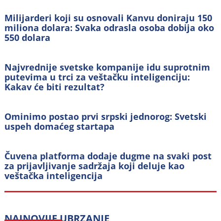
Milijarderi koji su osnovali Kanvu doniraju 150
miliona dolara: Svaka odrasla osoba dobija oko
550 dolara
Najvrednije svetske kompanije idu suprotnim
putevima u trci za veštačku inteligenciju:
Kakav će biti rezultat?
Ominimo postao prvi srpski jednorog: Svetski
uspeh domaćeg startapa
Čuvena platforma dodaje dugme na svaki post
za prijavljivanje sadržaja koji deluje kao
veštačka inteligencija
NAJNOVIJE
UBRZANJE