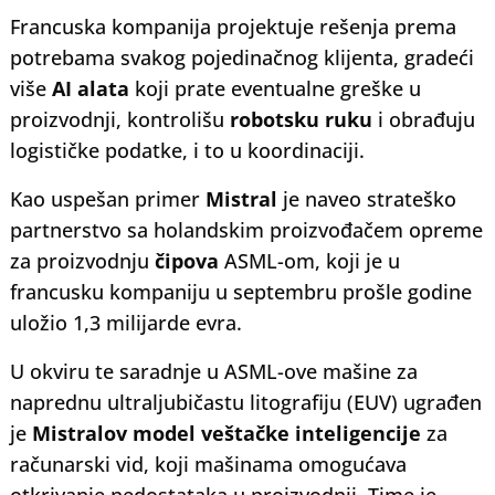
Francuska kompanija projektuje rešenja prema
potrebama svakog pojedinačnog klijenta, gradeći
više
AI alata
koji prate eventualne greške u
proizvodnji, kontrolišu
robotsku ruku
i obrađuju
logističke podatke, i to u koordinaciji.
Kao uspešan primer
Mistral
je naveo strateško
partnerstvo sa holandskim proizvođačem opreme
za proizvodnju
čipova
ASML-om, koji je u
francusku kompaniju u septembru prošle godine
uložio 1,3 milijarde evra.
U okviru te saradnje u ASML-ove mašine za
naprednu ultraljubičastu litografiju (EUV) ugrađen
je
Mistralov model veštačke
inteligencije
za
računarski vid, koji mašinama omogućava