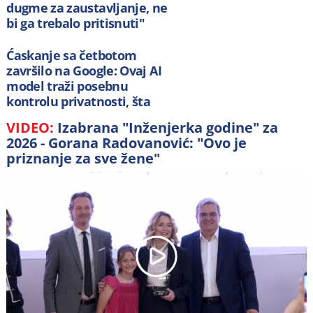
dugme za zaustavljanje, ne
bi ga trebalo pritisnuti"
Ćaskanje sa četbotom
završilo na Google: Ovaj AI
model traži posebnu
kontrolu privatnosti, šta
morate uraditi
VIDEO:
Izabrana "Inženjerka godine" za
2026 - Gorana Radovanović: "Ovo je
priznanje za sve žene"
Play
Video