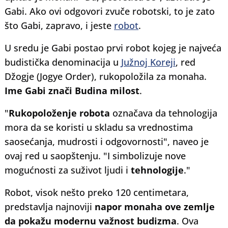
Gabi. Ako ovi odgovori zvuče robotski, to je zato
što Gabi, zapravo, i jeste
robot
.
U sredu je Gabi postao prvi robot kojeg je najveća
budistička denominacija u
Južnoj Koreji
, red
Džogje (Jogye Order), rukopoložila za monaha.
Ime Gabi znači Budina milost
.
"
Rukopoloženje robota
označava da tehnologija
mora da se koristi u skladu sa vrednostima
saosećanja, mudrosti i odgovornosti", naveo je
ovaj red u saopštenju. "I simbolizuje nove
mogućnosti za suživot ljudi i
tehnologije
."
Robot, visok nešto preko 120 centimetara,
predstavlja najnoviji
napor monaha ove zemlje
da pokažu modernu važnost budizma
. Ova