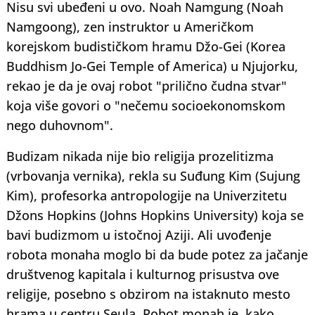
Nisu svi ubeđeni u ovo. Noah Namgung (Noah
Namgoong), zen instruktor u Američkom
korejskom budističkom hramu Džo-Gei (Korea
Buddhism Jo-Gei Temple of America) u Njujorku,
rekao je da je ovaj robot "prilično čudna stvar"
koja više govori o "nečemu socioekonomskom
nego duhovnom".
Budizam nikada nije bio religija prozelitizma
(vrbovanja vernika), rekla su Suđung Kim (Sujung
Kim), profesorka antropologije na Univerzitetu
Džons Hopkins (Johns Hopkins University) koja se
bavi budizmom u istočnoj Aziji. Ali uvođenje
robota monaha moglo bi da bude potez za jačanje
društvenog kapitala i kulturnog prisustva ove
religije, posebno s obzirom na istaknuto mesto
hrama u centru Seula. Robot monah je, kako