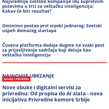
Najvrednije svetske kompanije idu suprotnim
putevima u trci za veštačku inteligenciju:
Kakav će biti rezultat?
Ominimo postao prvi srpski jednorog: Svetski
uspeh domaćeg startapa
Čuvena platforma dodaje dugme na svaki post
za prijavljivanje sadržaja koji deluje kao
veštačka inteligencija
NAJNOVIJE
UBRZANJE
NAUKA I PRIVREDA
Nove obuke i digitalni servisi za
privrednu: Od propisa do AI alata - nova
inicijativa Privredne komore Srbije