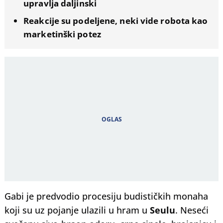
upravlja daljinski
Reakcije su podeljene, neki vide robota kao
marketinški potez
Gabi je predvodio procesiju budističkih monaha
koji su uz pojanje ulazili u hram u
Seulu
. Neseći