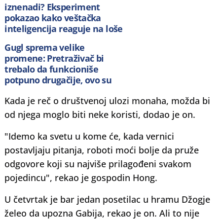
iznenadi? Eksperiment
pokazao kako veštačka
inteligencija reaguje na loše
radne uslove
Gugl sprema velike
promene: Pretraživač bi
trebalo da funkcioniše
potpuno drugačije, ovo su
detalji
Kada je reč o društvenoj ulozi monaha, možda bi
od njega moglo biti neke koristi, dodao je on.
"Idemo ka svetu u kome će, kada vernici
postavljaju pitanja, roboti moći bolje da pruže
odgovore koji su najviše prilagođeni svakom
pojedincu", rekao je gospodin Hong.
U četvrtak je bar jedan posetilac u hramu Džogje
želeo da upozna Gabija, rekao je on. Ali to nije