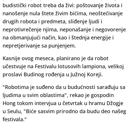
budistički robot treba da živi: poštovanje života i
nanošenje nula štete živim bićima, neoštećivanje
drugih robota i predmeta, sliđenje ljudi i
neprotivrečenje njima, neponašanje i negovorenje
na obmanjujući način, kao i štednja energije i
nepretjerivanje sa punjenjem.
Kasnije ovog meseca, planirano je da robot
učestvuje na Festivalu lotusovih lampiona, velikoj
proslavi Budinog rođenja u Južnoj Koreji.
"Robotima je suđeno da u budućnosti sarađuju sa
ljudima u svim oblastima", rekao je gospodin
Hong tokom intervjua u četvrtak u hramu Džogje
u Seulu, "Biće sasvim prirodno da budu deo našeg
festivala."