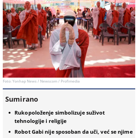
Foto: Yonhap News / Newscom / Profimedia
Sumirano
Rukopoloženje simbolizuje suživot
tehnologije i religije
Robot Gabi nije sposoban da uči, već se njime