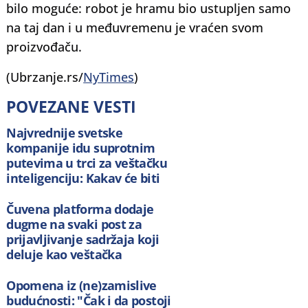
bilo moguće: robot je hramu bio ustupljen samo
na taj dan i u međuvremenu je vraćen svom
proizvođaču.
(Ubrzanje.rs/
NyTimes
)
POVEZANE VESTI
Najvrednije svetske
kompanije idu suprotnim
putevima u trci za veštačku
inteligenciju: Kakav će biti
rezultat?
Čuvena platforma dodaje
dugme na svaki post za
prijavljivanje sadržaja koji
deluje kao veštačka
inteligencija
Opomena iz (ne)zamislive
budućnosti: "Čak i da postoji