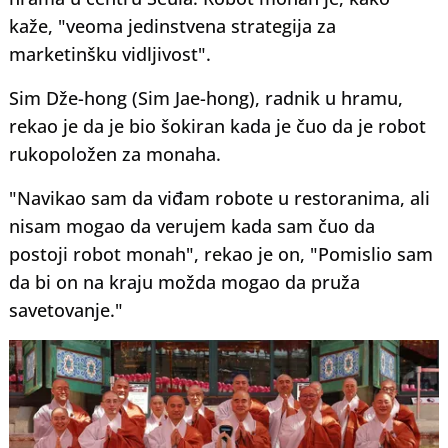
kaže, "veoma jedinstvena strategija za
marketinšku vidljivost".
Sim Dže-hong (Sim Jae-hong), radnik u hramu,
rekao je da je bio šokiran kada je čuo da je robot
rukopoložen za monaha.
"Navikao sam da viđam robote u restoranima, ali
nisam mogao da verujem kada sam čuo da
postoji robot monah", rekao je on, "Pomislio sam
da bi on na kraju možda mogao da pruža
savetovanje."