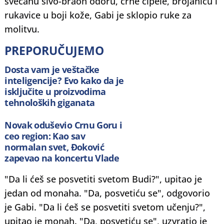
svečanu sivo-braon odoru, crne cipele, brojanicu i
rukavice u boji kože, Gabi je sklopio ruke za
molitvu.
PREPORUČUJEMO
Dosta vam je veštačke
inteligencije? Evo kako da je
isključite u proizvodima
tehnoloških giganata
Novak oduševio Crnu Goru i
ceo region: Kao sav
normalan svet, Đoković
zapevao na koncertu Vlade
Georgijeva
"Da li ćeš se posvetiti svetom Budi?", upitao je
jedan od monaha. "Da, posvetiću se", odgovorio
je Gabi. "Da li ćeš se posvetiti svetom učenju?",
upitao je monah. "Da, posvetiću se", uzvratio je