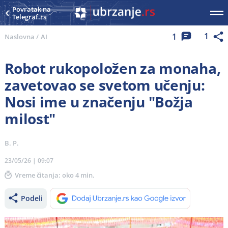
Povratak na
Telegraf.rs
1
1
Naslovna
/
AI
Robot rukopoložen za monaha,
zavetovao se svetom učenju:
Nosi ime u značenju "Božja
milost"
B. P.
23/05/26 | 09:07
Vreme čitanja: oko 4 min.
Podeli