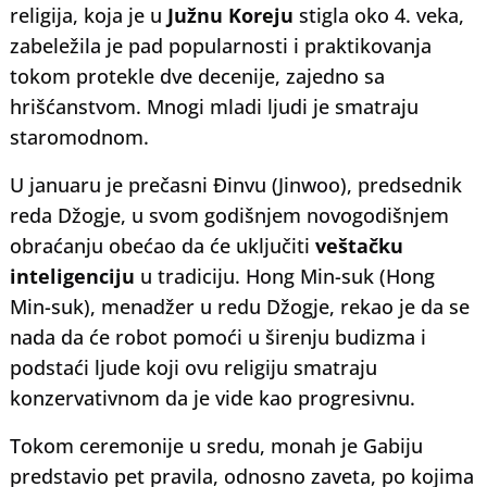
religija, koja je u
Južnu Koreju
stigla oko 4. veka,
zabeležila je pad popularnosti i praktikovanja
tokom protekle dve decenije, zajedno sa
hrišćanstvom. Mnogi mladi ljudi je smatraju
staromodnom.
U januaru je prečasni Đinvu (Jinwoo), predsednik
reda Džogje, u svom godišnjem novogodišnjem
obraćanju obećao da će uključiti
veštačku
inteligenciju
u tradiciju. Hong Min-suk (Hong
Min-suk), menadžer u redu Džogje, rekao je da se
nada da će robot pomoći u širenju budizma i
podstaći ljude koji ovu religiju smatraju
konzervativnom da je vide kao progresivnu.
Tokom ceremonije u sredu, monah je Gabiju
predstavio pet pravila, odnosno zaveta, po kojima