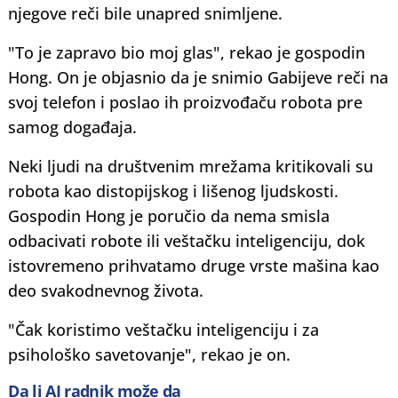
njegove reči bile unapred snimljene.
"To je zapravo bio moj glas", rekao je gospodin
Hong. On je objasnio da je snimio Gabijeve reči na
svoj telefon i poslao ih proizvođaču robota pre
samog događaja.
Neki ljudi na društvenim mrežama kritikovali su
robota kao distopijskog i lišenog ljudskosti.
Gospodin Hong je poručio da nema smisla
odbacivati robote ili veštačku inteligenciju, dok
istovremeno prihvatamo druge vrste mašina kao
deo svakodnevnog života.
"Čak koristimo veštačku inteligenciju i za
psihološko savetovanje", rekao je on.
Da li AI radnik može da