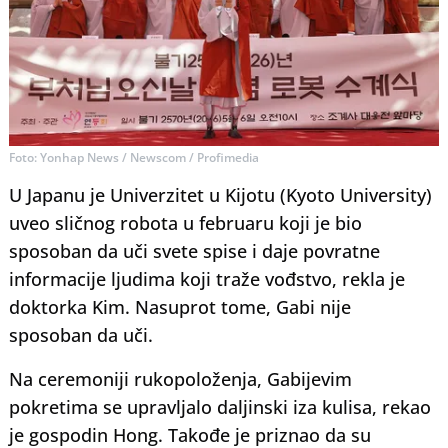
Foto: Yonhap News / Newscom / Profimedia
U Japanu je Univerzitet u Kijotu (Kyoto University)
uveo sličnog robota u februaru koji je bio
sposoban da uči svete spise i daje povratne
informacije ljudima koji traže vođstvo, rekla je
doktorka Kim. Nasuprot tome, Gabi nije
sposoban da uči.
Na ceremoniji rukopoloženja, Gabijevim
pokretima se upravljalo daljinski iza kulisa, rekao
je gospodin Hong. Takođe je priznao da su