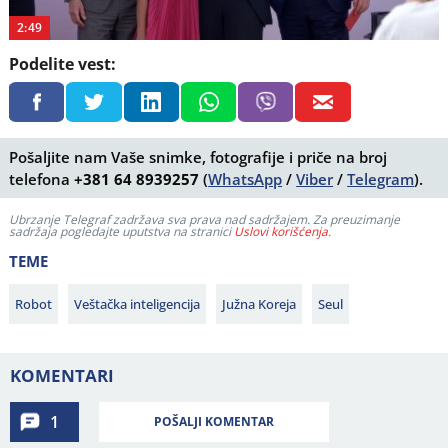
2:49
Podelite vest:
Pošaljite nam Vaše snimke, fotografije i priče na broj
telefona
+381 64 8939257
(
WhatsApp
/
Viber
/
Telegram
).
Ubrzanje Telegraf zadržava sva prava nad sadržajem. Za preuzimanje
sadržaja pogledajte uputstva na stranici
Uslovi korišćenja
.
TEME
Robot
Veštačka inteligencija
Južna Koreja
Seul
KOMENTARI
1
POŠALJI KOMENTAR